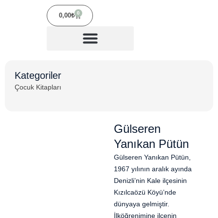
0
0,00
₺
Kitap Dosyanı Gönder
Kategoriler
Çocuk Kitapları
Gülseren
Yanıkan Pütün
Gülseren Yanıkan Pütün,
1967 yılının aralık ayında
Denizli’nin Kale ilçesinin
Kızılcaözü Köyü’nde
dünyaya gelmiştir.
İlköğrenimine ilçenin