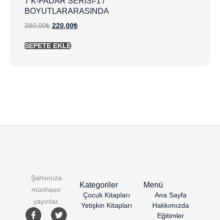
7 K-FADAR SERİSİ-1 /
BOYUTLARARASINDA
280,00
₺
220,00
₺
SEPETE EKLE
Şahsınıza
Kategoriler
Menü
münhasır
Çocuk Kitapları
Ana Sayfa
yayınlar.
Yetişkin Kitapları
Hakkımızda
Eğitimler