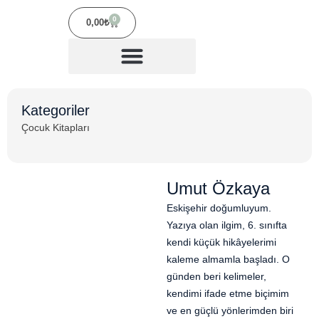
0
0,00
₺
Kitap Dosyanı Gönder
Kategoriler
Çocuk Kitapları
Umut Özkaya
Eskişehir doğumluyum.
Yazıya olan ilgim, 6. sınıfta
kendi küçük hikâyelerimi
kaleme almamla başladı. O
günden beri kelimeler,
kendimi ifade etme biçimim
ve en güçlü yönlerimden biri