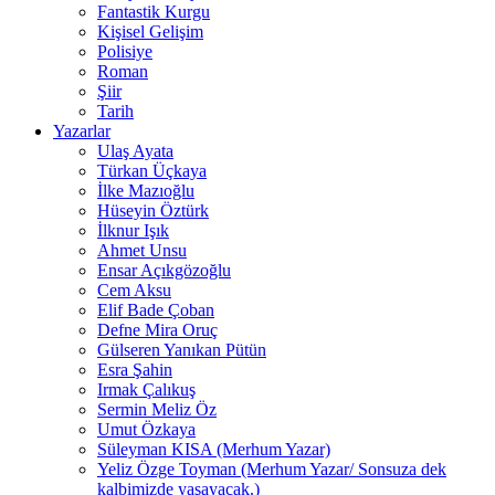
Fantastik Kurgu
Kişisel Gelişim
Polisiye
Roman
Şiir
Tarih
Yazarlar
Ulaş Ayata
Türkan Üçkaya
İlke Mazıoğlu
Hüseyin Öztürk
İlknur Işık
Ahmet Unsu
Ensar Açıkgözoğlu
Cem Aksu
Elif Bade Çoban
Defne Mira Oruç
Gülseren Yanıkan Pütün
Esra Şahin
Irmak Çalıkuş
Sermin Meliz Öz
Umut Özkaya
Süleyman KISA (Merhum Yazar)
Yeliz Özge Toyman (Merhum Yazar/ Sonsuza dek
kalbimizde yaşayacak.)