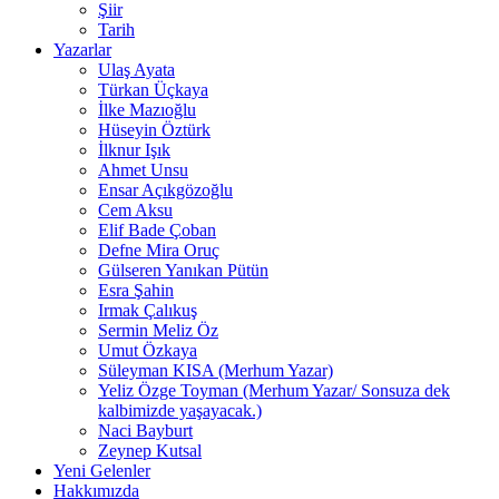
Şiir
Tarih
Yazarlar
Ulaş Ayata
Türkan Üçkaya
İlke Mazıoğlu
Hüseyin Öztürk
İlknur Işık
Ahmet Unsu
Ensar Açıkgözoğlu
Cem Aksu
Elif Bade Çoban
Defne Mira Oruç
Gülseren Yanıkan Pütün
Esra Şahin
Irmak Çalıkuş
Sermin Meliz Öz
Umut Özkaya
Süleyman KISA (Merhum Yazar)
Yeliz Özge Toyman (Merhum Yazar/ Sonsuza dek
kalbimizde yaşayacak.)
Naci Bayburt
Zeynep Kutsal
Yeni Gelenler
Hakkımızda