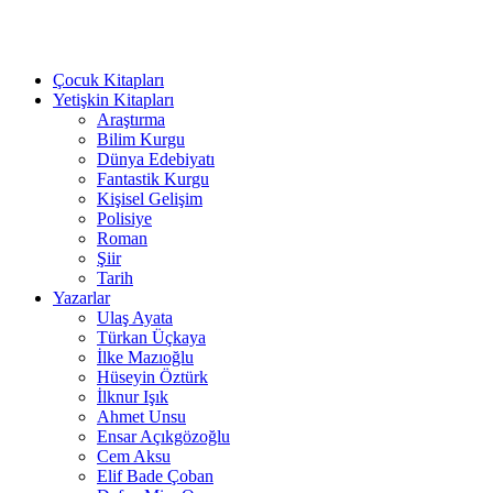
Çocuk Kitapları
Yetişkin Kitapları
Araştırma
Bilim Kurgu
Dünya Edebiyatı
Fantastik Kurgu
Kişisel Gelişim
Polisiye
Roman
Şiir
Tarih
Yazarlar
Ulaş Ayata
Türkan Üçkaya
İlke Mazıoğlu
Hüseyin Öztürk
İlknur Işık
Ahmet Unsu
Ensar Açıkgözoğlu
Cem Aksu
Elif Bade Çoban