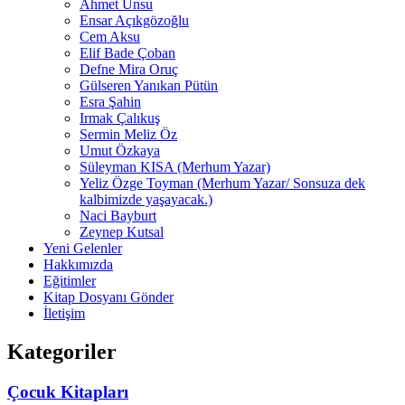
Ahmet Unsu
Ensar Açıkgözoğlu
Cem Aksu
Elif Bade Çoban
Defne Mira Oruç
Gülseren Yanıkan Pütün
Esra Şahin
Irmak Çalıkuş
Sermin Meliz Öz
Umut Özkaya
Süleyman KISA (Merhum Yazar)
Yeliz Özge Toyman (Merhum Yazar/ Sonsuza dek
kalbimizde yaşayacak.)
Naci Bayburt
Zeynep Kutsal
Yeni Gelenler
Hakkımızda
Eğitimler
Kitap Dosyanı Gönder
İletişim
Kategoriler
Çocuk Kitapları