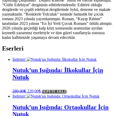
yaptırdığı çalışmaları “Düşten Kaleme” isimli bir eserde toplamıştır.
“Güfte Edebiyat” dergisinin editörlerindendir. Editörü olduğu
dergilerde ve çeşitli edebiyat dergilerinde öykü, deneme ve makale
yazmaktadır. “Renklerle Yolculuk” isminde fantastik bir çocuk
romanı 2023 yılında yayımlanmıştır. Roman, “Kayıp Rıhtım”
tarafından 2023 yılının “En İyi Yerli Çocuk Romanı” ödülü almıştır.
2026 yılında geçirdiği kalp krizi sonrasında aramızdan ayrılan
kıymetli yazarımız eserleriyle ve tüm güzel vasıflarıyla sonsuza
kadar kalbimizde yaşamaya devam edecektir.
Eserleri
İndirim!
Nutuk’un Işığında: İlkokullar İçin
Nutuk
Orijinal
Şu
280,00
₺
220,00
₺
SEPETE EKLE
fiyat:
andaki
İndirim!
fiyat:
280,00₺.
220,00₺.
Nutuk’un Işığında: Ortaokullar İçin
Nutuk