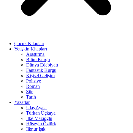
Çocuk Kitapları
Yetişkin Kitapları
Araştırma
Bilim Kurgu
Dünya Edebiyatı
Fantastik Kurgu
Kişisel Gelişim
Polisiye
Roman
Şiir
Tarih
Yazarlar
Ulaş Ayata
Türkan Üçkaya
İlke Mazıoğlu
Hüseyin Öztürk
İlknur Işık