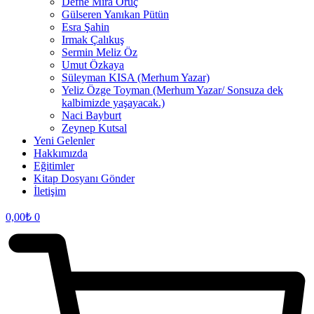
Defne Mira Oruç
Gülseren Yanıkan Pütün
Esra Şahin
Irmak Çalıkuş
Sermin Meliz Öz
Umut Özkaya
Süleyman KISA (Merhum Yazar)
Yeliz Özge Toyman (Merhum Yazar/ Sonsuza dek
kalbimizde yaşayacak.)
Naci Bayburt
Zeynep Kutsal
Yeni Gelenler
Hakkımızda
Eğitimler
Kitap Dosyanı Gönder
İletişim
0,00
₺
0