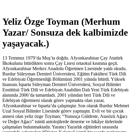
Yeliz Özge Toyman (Merhum
Yazar/ Sonsuza dek kalbimizde
yaşayacak.)
13 Temmuz 1979’da Muş’ta doğdu. Afyonkarahisar Çay Atatürk
İlkokulunu bitirdikten sonra Çay Lisesi ortaokul kısmına geçti.
Afyonkarahisar Merkez Anadolu Öğretmen Lisesinde yatılı okudu.
Burdur Süleyman Demirel Üniversitesi, Eğitim Fakültesi Türk Dili
ve Edebiyatı Öğretmenliği Bölümünü 2001 yılında bitirdi. Yüksek
lisansını Isparta Süleyman Demirel Üniversitesi, Sosyal Bilimler
Enstitüsü Türk Dili ve Edebiyatı Anabilim Dalı Yeni Türk Edebiyatı
alanında 2006’da tamamladı. 2001 yılından beri Türk Dili ve
Edebiyatı öğretmeni olarak görev yapmakta olan yazar,
Afyonkarahisar ve Isparta’da çalışmıştır. Son olarak Burdur Mehmet
Uzal Sosyal Bilimler Lisesinde görev yapmıştır. Evli ve bir çocuk
annesi olan yeliz özge Toyman; “Yunusça Güldeste, Atasözü Ağacı
ve Değer Ağacı” isimli antolojilerde deneme ve hikâye türlerinde
çalışmaları bulunmaktadır. Yaratıcı Yazarlık eğitimleri sırasında