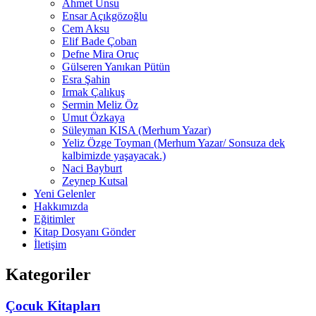
Ahmet Unsu
Ensar Açıkgözoğlu
Cem Aksu
Elif Bade Çoban
Defne Mira Oruç
Gülseren Yanıkan Pütün
Esra Şahin
Irmak Çalıkuş
Sermin Meliz Öz
Umut Özkaya
Süleyman KISA (Merhum Yazar)
Yeliz Özge Toyman (Merhum Yazar/ Sonsuza dek
kalbimizde yaşayacak.)
Naci Bayburt
Zeynep Kutsal
Yeni Gelenler
Hakkımızda
Eğitimler
Kitap Dosyanı Gönder
İletişim
Kategoriler
Çocuk Kitapları