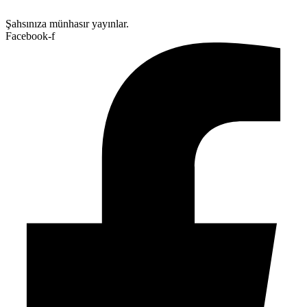
fiyat:
390,00₺.
330,00₺.
Şahsınıza münhasır yayınlar.
Facebook-f