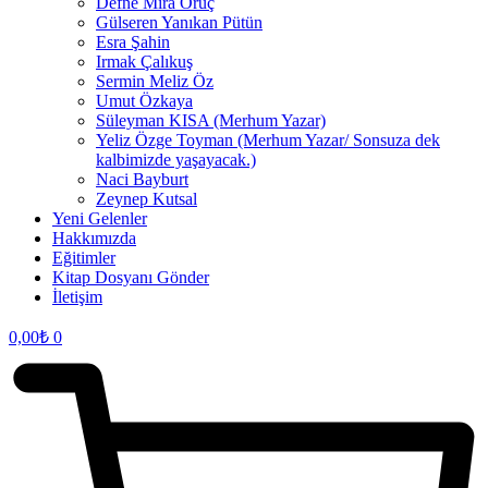
Defne Mira Oruç
Gülseren Yanıkan Pütün
Esra Şahin
Irmak Çalıkuş
Sermin Meliz Öz
Umut Özkaya
Süleyman KISA (Merhum Yazar)
Yeliz Özge Toyman (Merhum Yazar/ Sonsuza dek
kalbimizde yaşayacak.)
Naci Bayburt
Zeynep Kutsal
Yeni Gelenler
Hakkımızda
Eğitimler
Kitap Dosyanı Gönder
İletişim
0,00
₺
0