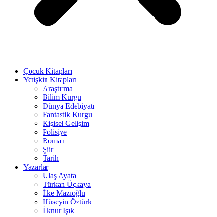
Çocuk Kitapları
Yetişkin Kitapları
Araştırma
Bilim Kurgu
Dünya Edebiyatı
Fantastik Kurgu
Kişisel Gelişim
Polisiye
Roman
Şiir
Tarih
Yazarlar
Ulaş Ayata
Türkan Üçkaya
İlke Mazıoğlu
Hüseyin Öztürk
İlknur Işık