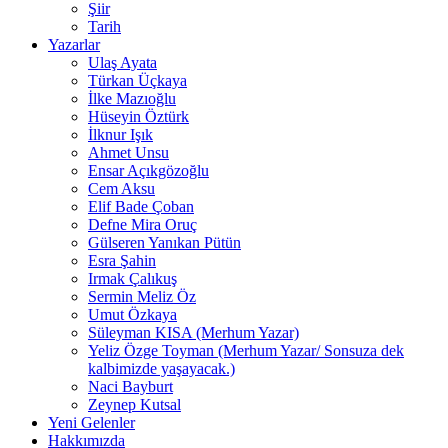
Şiir
Tarih
Yazarlar
Ulaş Ayata
Türkan Üçkaya
İlke Mazıoğlu
Hüseyin Öztürk
İlknur Işık
Ahmet Unsu
Ensar Açıkgözoğlu
Cem Aksu
Elif Bade Çoban
Defne Mira Oruç
Gülseren Yanıkan Pütün
Esra Şahin
Irmak Çalıkuş
Sermin Meliz Öz
Umut Özkaya
Süleyman KISA (Merhum Yazar)
Yeliz Özge Toyman (Merhum Yazar/ Sonsuza dek
kalbimizde yaşayacak.)
Naci Bayburt
Zeynep Kutsal
Yeni Gelenler
Hakkımızda