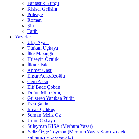
Fantastik Kurgu
Kişisel Gelişim
Polisiye
Roman
Şiir
Tarih
Yazarlar
Ulaş Ayata
Türkan Üçkaya
İlke Mazıoğlu
Hüseyin Öztürk
İlknur Işık
Ahmet Unsu
Ensar Açıkgözoğlu
Cem Aksu
Elif Bade Çoban
Defne Mira Oruç
Gülseren Yanıkan Pütün
Esra Şahin
Irmak Çalıkuş
Sermin Meliz Öz
Umut Özkaya
Süleyman KISA (Merhum Yazar)
Yeliz Özge Toyman (Merhum Yazar/ Sonsuza dek
kalbimizde yaşayacak.)