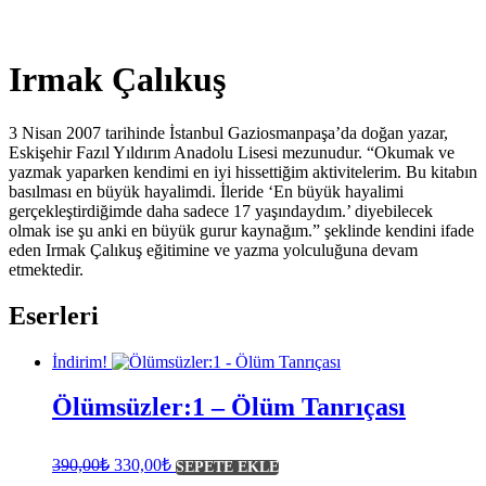
Irmak Çalıkuş
3 Nisan 2007 tarihinde İstanbul Gaziosmanpaşa’da doğan yazar,
Eskişehir Fazıl Yıldırım Anadolu Lisesi mezunudur. “Okumak ve
yazmak yaparken kendimi en iyi hissettiğim aktivitelerim. Bu kitabın
basılması en büyük hayalimdi. İleride ‘En büyük hayalimi
gerçekleştirdiğimde daha sadece 17 yaşındaydım.’ diyebilecek
olmak ise şu anki en büyük gurur kaynağım.” şeklinde kendini ifade
eden Irmak Çalıkuş eğitimine ve yazma yolculuğuna devam
etmektedir.
Eserleri
İndirim!
Ölümsüzler:1 – Ölüm Tanrıçası
Orijinal
Şu
390,00
₺
330,00
₺
SEPETE EKLE
fiyat:
andaki