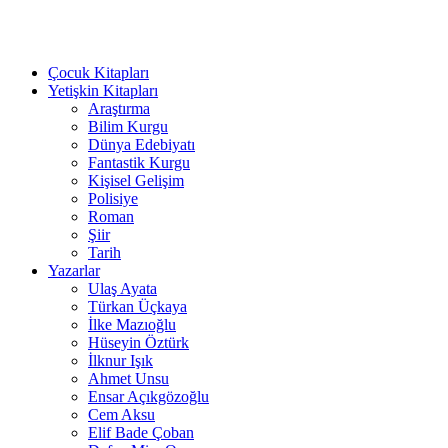
Çocuk Kitapları
Yetişkin Kitapları
Araştırma
Bilim Kurgu
Dünya Edebiyatı
Fantastik Kurgu
Kişisel Gelişim
Polisiye
Roman
Şiir
Tarih
Yazarlar
Ulaş Ayata
Türkan Üçkaya
İlke Mazıoğlu
Hüseyin Öztürk
İlknur Işık
Ahmet Unsu
Ensar Açıkgözoğlu
Cem Aksu
Elif Bade Çoban