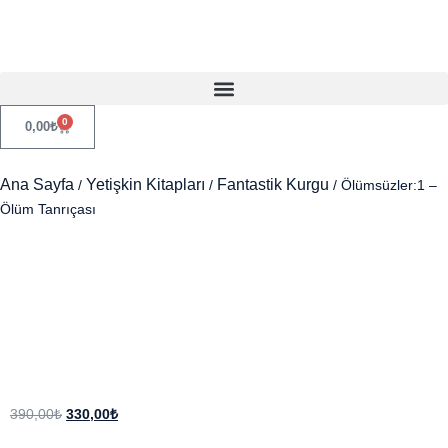
0
0,00
₺
Ana Sayfa
Yetişkin Kitapları
Fantastik Kurgu
/
/
/ Ölümsüzler:1 –
Ölüm Tanrıçası
390,00
₺
330,00
₺