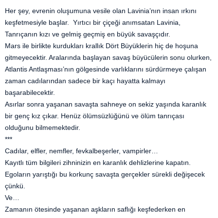
Her şey, evrenin oluşumuna vesile olan Lavinia’nın insan ırkını
keşfetmesiyle başlar. Yırtıcı bir çiçeği anımsatan Lavinia,
Tanrıçanın kızı ve gelmiş geçmiş en büyük savaşçıdır.
Mars ile birlikte kurdukları krallık Dört Büyüklerin hiç de hoşuna
gitmeyecektir. Aralarında başlayan savaş büyücülerin sonu olurken,
Atlantis Antlaşması’nın gölgesinde varlıklarını sürdürmeye çalışan
zaman cadılarından sadece bir kaçı hayatta kalmayı
başarabilecektir.
Asırlar sonra yaşanan savaşta sahneye on sekiz yaşında karanlık
bir genç kız çıkar. Henüz ölümsüzlüğünü ve ölüm tanrıçası
olduğunu bilmemektedir.
***
Cadılar, elfler, nemfler, fevkalbeşerler, vampirler…
Kayıtlı tüm bilgileri zihninizin en karanlık dehlizlerine kapatın.
Egoların yarıştığı bu korkunç savaşta gerçekler sürekli değişecek
çünkü.
Ve…
Zamanın ötesinde yaşanan aşkların saflığı keşfederken en